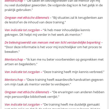
Mentorschap –
“De taken en bevoegdheden van de mentor zijn mij
nu veel duidelijker geworden. De volgende dag kon ik het gelijk in de
praktijk gebruiken.”
Omgaan met ethische dilemma’s –
“Bij situaties zal ik terugdenken aan
de lesstof en de inhoud van deze training.”
Van indicatie tot zorgplan –
“Ik heb meer inhoudelijke kennis
gekregen. Dit helpt mij verder in het werk als mentor.”
De belevingswereld van mensen met een licht verstandelijke beperking –
“Door deze informatie is het voor mij inzichtelijker om het proces te
bewaken.”
Mentorschap –
“Ik kan me nu beter voorbereiden op gesprekken met
artsen en begeleiders.”
Van indicatie tot zorgplan –
“Deze training heeft mijn kennis verbreed.”
Mentorschap –
“Deze training heeft waardevolle handvatten gegeven
om mijn taak als mentor verder te verdiepen.”
Omgaan met ethische dilemma’s –
“De ervaringen van anderen hebben
mijn persoonlijke bibliotheek verrijkt.”
Van indicatie tot zorgplan –
“De training heeft me duidelijk gemaakt
wat mijn rol is en dat ik de zaken moet laten waar ze horen. Niet te